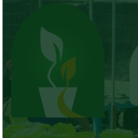
(RA0010770-X)
Abi Agro (M) Sdn Bhd
202501052223 (1653630-D)