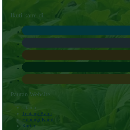
Ikuti kami di
Pautan Website
Utama
Tentang Kami
Hubungi KamI
Karier