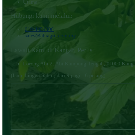
Utama
Hubungi kami melalui:
010-4454000‬
sales@abiagro.com.my
Lawati Kami di Kangar, Perlis
Lorong Abi 2, Abi Kampung Tengah, 01000 Kangar
(Isnin hingga Sabtu, dari 9 pagi - 6 petang)