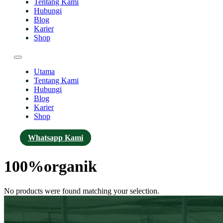
Tentang Kami
Hubungi
Blog
Karier
Shop
Utama
Tentang Kami
Hubungi
Blog
Karier
Shop
Whatsapp Kami
100%organik
No products were found matching your selection.