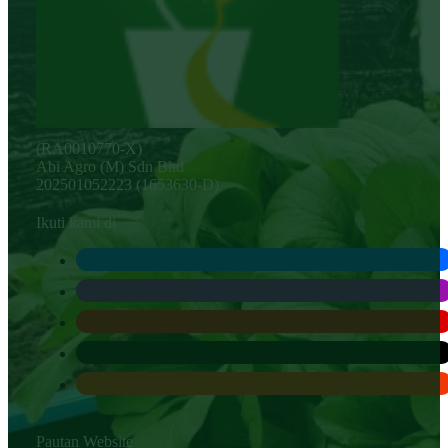
(RA0010770-X)
Abi Agro (M) Sdn Bhd
202501052223 (1653630-D)
Ikuti kami di
Pautan Website