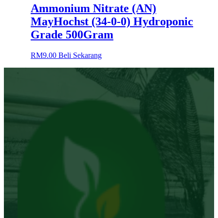
Ammonium Nitrate (AN)
MayHochst (34-0-0) Hydroponic
Grade 500Gram
RM
9.00
Beli Sekarang