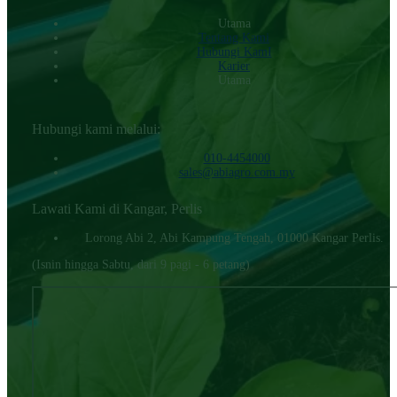
Utama
Tentang Kami
Hubungi KamI
Karier
Utama
Hubungi kami melalui:
010-4454000‬
sales@abiagro.com.my
Lawati Kami di Kangar, Perlis
Lorong Abi 2, Abi Kampung Tengah, 01000 Kangar Perlis.
(Isnin hingga Sabtu, dari 9 pagi - 6 petang)