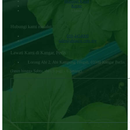
Hubungi KamI
Karier
Utama
Hubungi kami melalui:
010-4454000‬
sales@abiagro.com.my
Lawati Kami di Kangar, Perlis
Lorong Abi 2, Abi Kampung Tengah, 01000 Kangar Perlis.
(Isnin hingga Sabtu, dari 9 pagi - 6 petang)