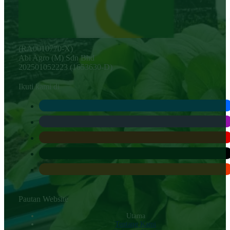
(RA0010770-X)
Abi Agro (M) Sdn Bhd
202501052223 (1653630-D)
Ikuti kami di
Pautan Website
Utama
Tentang Kami