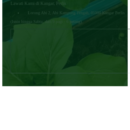
Lawati Kami di Kangar, Perlis
Lorong Abi 2, Abi Kampung Tengah, 01000 Kangar Perlis.
(Isnin hingga Sabtu, dari 9 pagi - 6 petang)