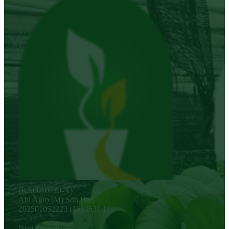
(RA0010770-X)
Abi Agro (M) Sdn Bhd
202501052223 (1653630-D)
Ikuti kami di