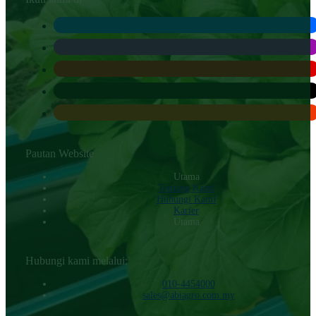
Pautan Website
Utama
Tentang Kami
Hubungi KamI
Karier
Utama
Hubungi kami melalui:
010-4454000‬
sales@abiagro.com.my