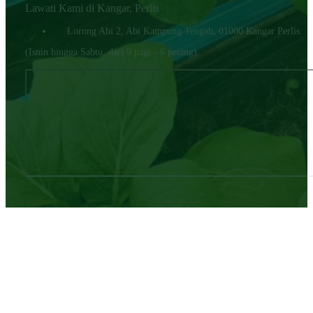
Lawati Kami di Kangar, Perlis
Lorong Abi 2, Abi Kampung Tengah, 01000 Kangar Perlis.
(Isnin hingga Sabtu, dari 9 pagi - 6 petang)