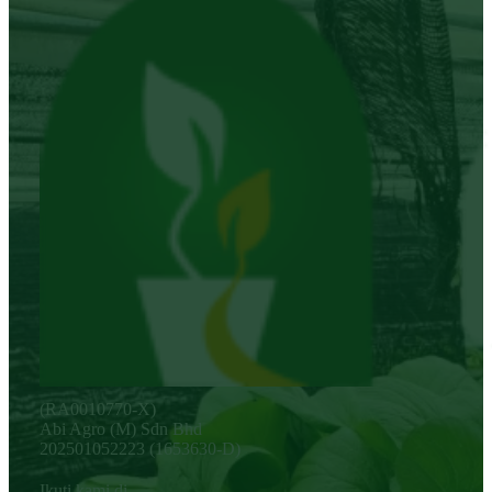
(RA0010770-X)
Abi Agro (M) Sdn Bhd
202501052223 (1653630-D)
Ikuti kami di