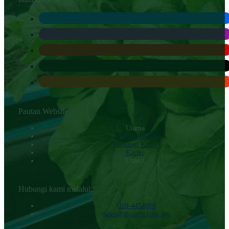
Pautan Website
Utama
Tentang Kami
Hubungi KamI
Karier
Utama
Hubungi kami melalui:
010-4454000‬
sales@abiagro.com.my