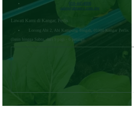
010-4454000‬
sales@abiagro.com.my
Lawati Kami di Kangar, Perlis
Lorong Abi 2, Abi Kampung Tengah, 01000 Kangar Perlis.
(Isnin hingga Sabtu, dari 9 pagi - 6 petang)