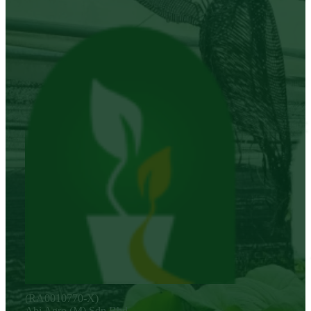
(RA0010770-X)
Abi Agro (M) Sdn Bhd