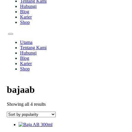
Tentang Kami
Hubungi
Blog
Karier
Shop
Utama
Tentang Kami
Hubungi
Blog
Karier
Shop
bajaab
Sorted
Showing all 4 results
by
popularity