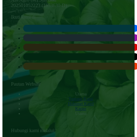
202501052223 (1653630-D)
Ikuti kami di
Pautan Website
Utama
Tentang Kami
Hubungi KamI
Karier
Utama
Hubungi kami melalui: