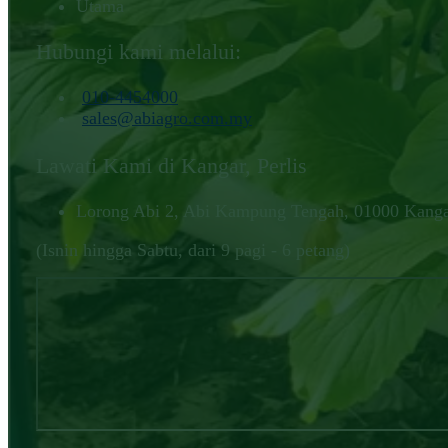
Utama
Hubungi kami melalui:
010-4454000‬
sales@abiagro.com.my
Lawati Kami di Kangar, Perlis
Lorong Abi 2, Abi Kampung Tengah, 01000 Kangar
(Isnin hingga Sabtu, dari 9 pagi - 6 petang)