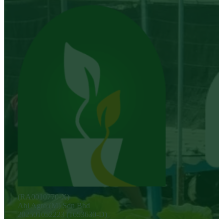
(RA0010770-X)
Abi Agro (M) Sdn Bhd
202501052223 (1653630-D)