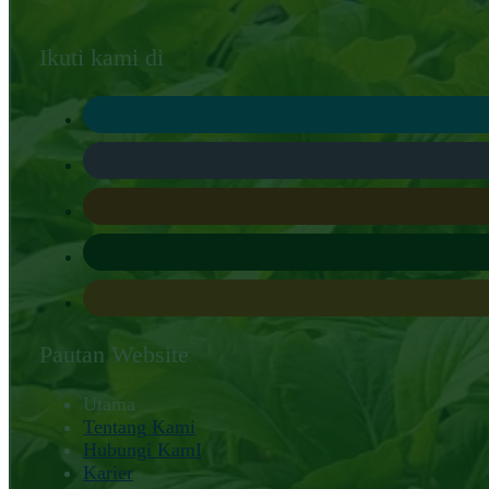
Ikuti kami di
Pautan Website
Utama
Tentang Kami
Hubungi KamI
Karier