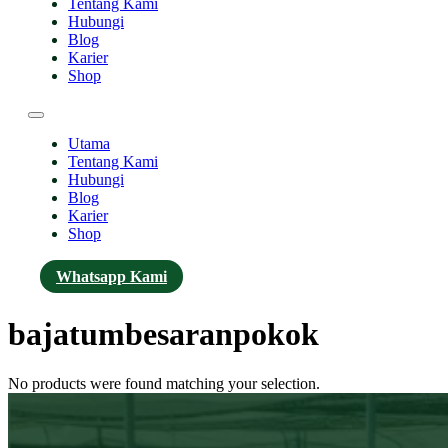
Tentang Kami
Hubungi
Blog
Karier
Shop
Utama
Tentang Kami
Hubungi
Blog
Karier
Shop
Whatsapp Kami
bajatumbesaranpokok
No products were found matching your selection.