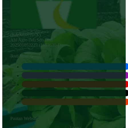
(RA0010770-X)
Abi Agro (M) Sdn Bhd
202501052223 (1653630-D)
Ikuti kami di
Pautan Website
Utama