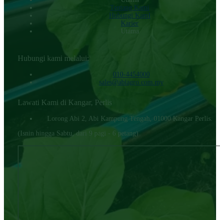
Tentang Kami
Hubungi KamI
Karier
Utama
Hubungi kami melalui:
010-4454000‬
sales@abiagro.com.my
Lawati Kami di Kangar, Perlis
Lorong Abi 2, Abi Kampung Tengah, 01000 Kangar Perlis.
(Isnin hingga Sabtu, dari 9 pagi - 6 petang)