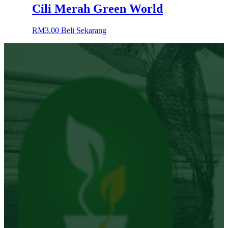
Cili Merah Green World
RM
3.00
Beli Sekarang