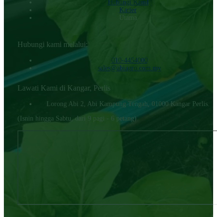
Hubungi KamI
Karier
Utama
Hubungi kami melalui:
010-4454000‬
sales@abiagro.com.my
Lawati Kami di Kangar, Perlis
Lorong Abi 2, Abi Kampung Tengah, 01000 Kangar Perlis.
(Isnin hingga Sabtu, dari 9 pagi - 6 petang)