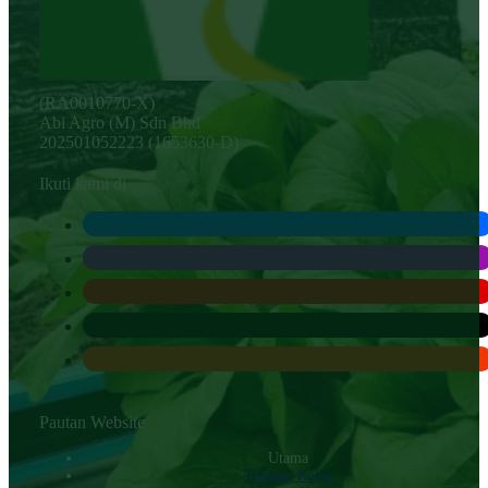
(RA0010770-X)
Abi Agro (M) Sdn Bhd
202501052223 (1653630-D)
Ikuti kami di
Pautan Website
Utama
Tentang Kami