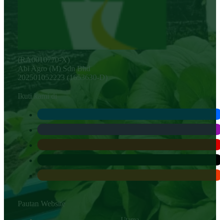
(RA0010770-X)
Abi Agro (M) Sdn Bhd
202501052223 (1653630-D)
Ikuti kami di
Pautan Website
Utama