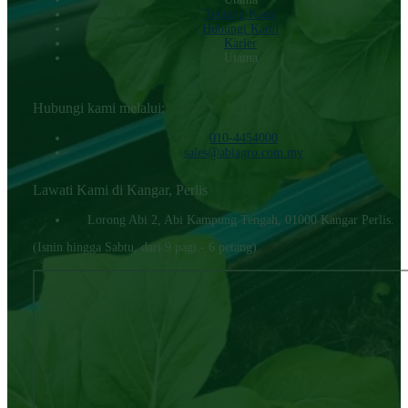
Tentang Kami
Hubungi KamI
Karier
Utama
Hubungi kami melalui:
010-4454000‬
sales@abiagro.com.my
Lawati Kami di Kangar, Perlis
Lorong Abi 2, Abi Kampung Tengah, 01000 Kangar Perlis.
(Isnin hingga Sabtu, dari 9 pagi - 6 petang)