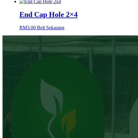
End Cap Hole 2×4
RM
3.00
Beli Sekarang