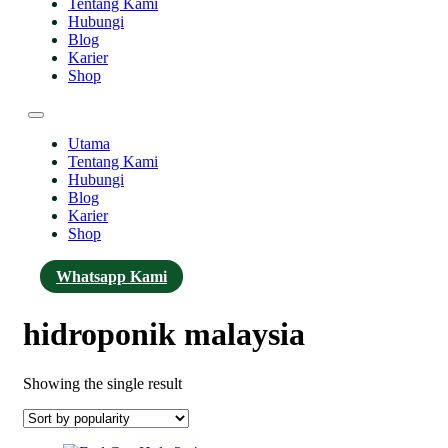
Tentang Kami
Hubungi
Blog
Karier
Shop
Utama
Tentang Kami
Hubungi
Blog
Karier
Shop
Whatsapp Kami
hidroponik malaysia
Showing the single result