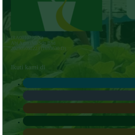
(RA0010770-X)
Abi Agro (M) Sdn Bhd
202501052223 (1653630-D)
Ikuti kami di