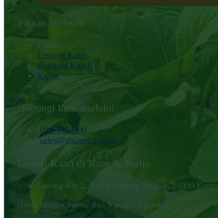
Pautan Website
Utama
Tentang Kami
Hubungi KamI
Karier
Utama
Hubungi kami melalui:
010-4454000‬
sales@abiagro.com.my
Lawati Kami di Kangar, Perlis
Lorong Abi 2, Abi Kampung Tengah, 01000 Kangar
(Isnin hingga Sabtu, dari 9 pagi - 6 petang)