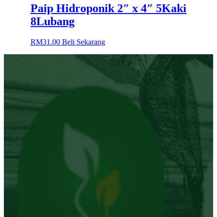
Paip Hidroponik 2″ x 4″ 5Kaki
8Lubang
RM
31.00
Beli Sekarang