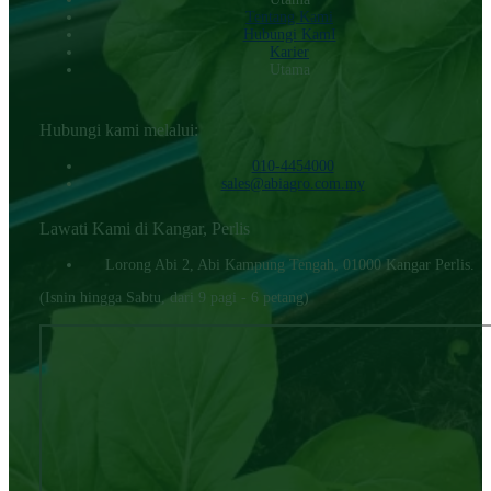
Tentang Kami
Hubungi KamI
Karier
Utama
Hubungi kami melalui:
010-4454000‬
sales@abiagro.com.my
Lawati Kami di Kangar, Perlis
Lorong Abi 2, Abi Kampung Tengah, 01000 Kangar Perlis.
(Isnin hingga Sabtu, dari 9 pagi - 6 petang)