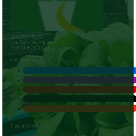
(RA0010770-X)
Abi Agro (M) Sdn Bhd
202501052223 (1653630-D)
Ikuti kami di
Pautan Website
Utama