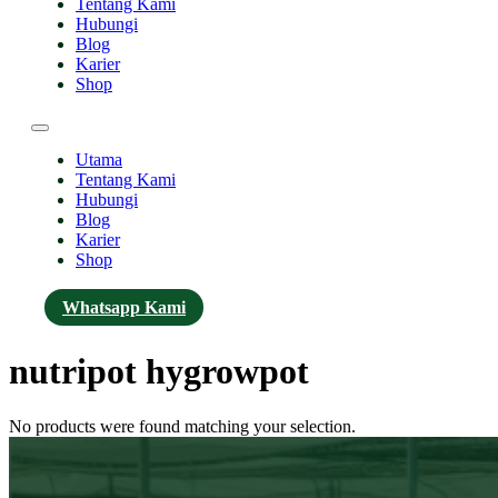
Tentang Kami
Hubungi
Blog
Karier
Shop
Utama
Tentang Kami
Hubungi
Blog
Karier
Shop
Whatsapp Kami
nutripot hygrowpot
No products were found matching your selection.