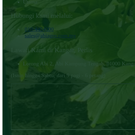
Utama
Hubungi kami melalui:
010-4454000‬
sales@abiagro.com.my
Lawati Kami di Kangar, Perlis
Lorong Abi 2, Abi Kampung Tengah, 01000 Kangar
(Isnin hingga Sabtu, dari 9 pagi - 6 petang)