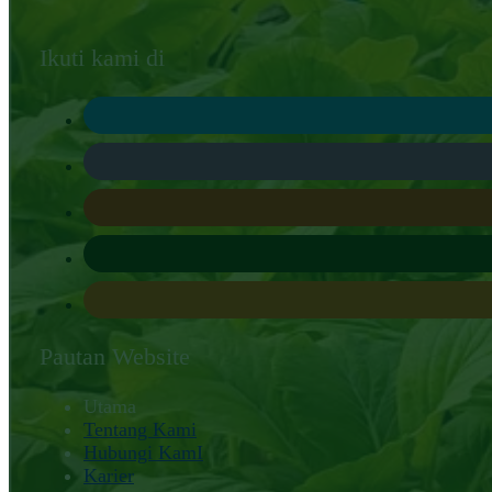
Ikuti kami di
Pautan Website
Utama
Tentang Kami
Hubungi KamI
Karier