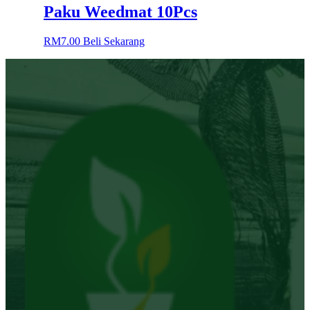
Paku Weedmat 10Pcs
RM
7.00
Beli Sekarang