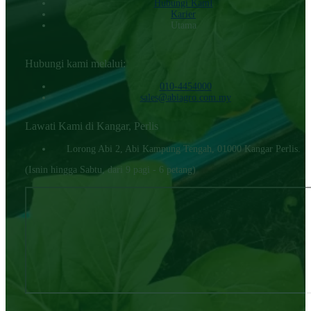
Hubungi KamI
Karier
Utama
Hubungi kami melalui:
010-4454000‬
sales@abiagro.com.my
Lawati Kami di Kangar, Perlis
Lorong Abi 2, Abi Kampung Tengah, 01000 Kangar Perlis.
(Isnin hingga Sabtu, dari 9 pagi - 6 petang)