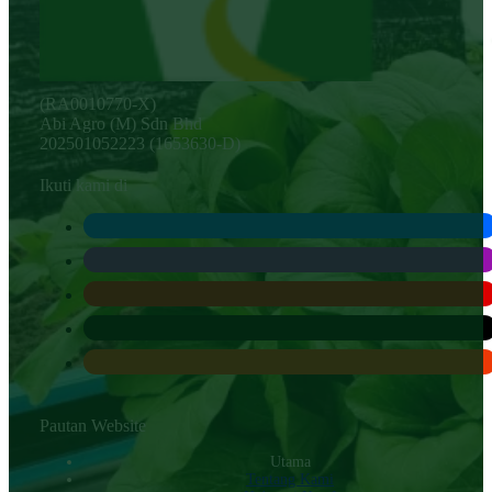
(RA0010770-X)
Abi Agro (M) Sdn Bhd
202501052223 (1653630-D)
Ikuti kami di
Pautan Website
Utama
Tentang Kami