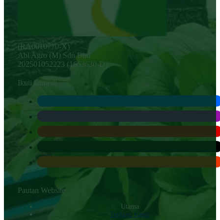
(RA0010770-X)
Abi Agro (M) Sdn Bhd
202501052223 (1653630-D)
Ikuti kami di
Pautan Website
Utama
Tentang Kami