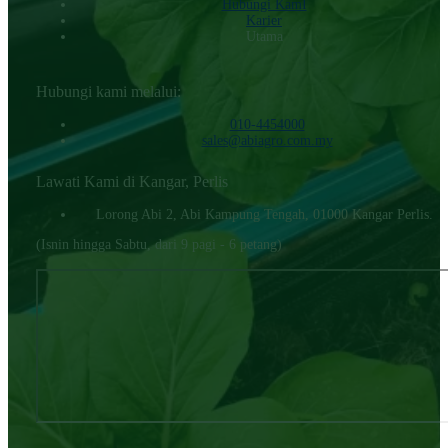
Hubungi KamI
Karier
Utama
Hubungi kami melalui:
010-4454000‬
sales@abiagro.com.my
Lawati Kami di Kangar, Perlis
Lorong Abi 2, Abi Kampung Tengah, 01000 Kangar Perlis.
(Isnin hingga Sabtu, dari 9 pagi - 6 petang)