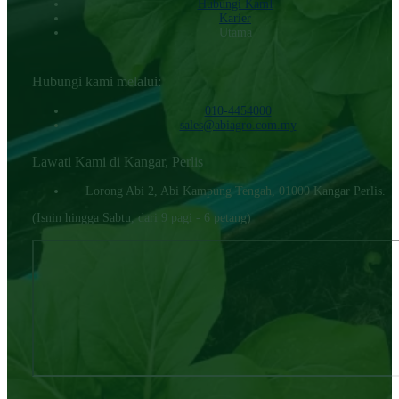
Hubungi KamI
Karier
Utama
Hubungi kami melalui:
010-4454000‬
sales@abiagro.com.my
Lawati Kami di Kangar, Perlis
Lorong Abi 2, Abi Kampung Tengah, 01000 Kangar Perlis.
(Isnin hingga Sabtu, dari 9 pagi - 6 petang)