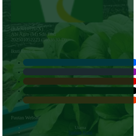
(RA0010770-X)
Abi Agro (M) Sdn Bhd
202501052223 (1653630-D)
Ikuti kami di
Pautan Website
Utama
Tentang Kami