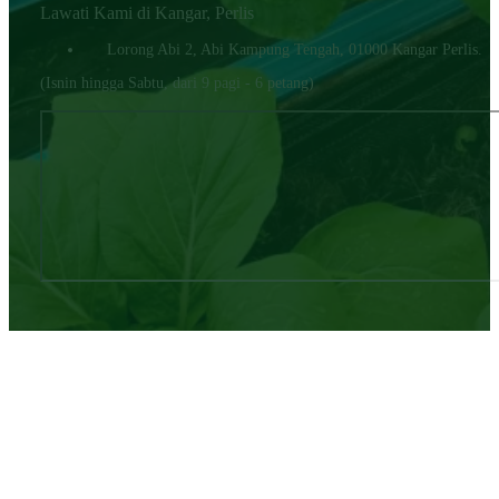
Lawati Kami di Kangar, Perlis
Lorong Abi 2, Abi Kampung Tengah, 01000 Kangar Perlis.
(Isnin hingga Sabtu, dari 9 pagi - 6 petang)