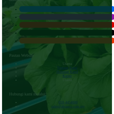
Pautan Website
Utama
Tentang Kami
Hubungi KamI
Karier
Utama
Hubungi kami melalui:
010-4454000‬
sales@abiagro.com.my