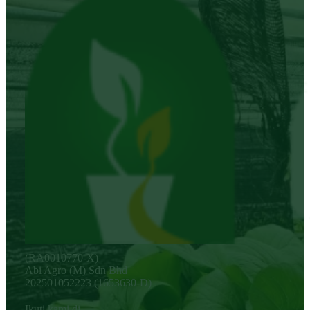
(RA0010770-X)
Abi Agro (M) Sdn Bhd
202501052223 (1653630-D)
Ikuti kami di