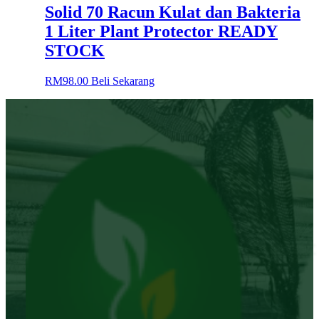
Solid 70 Racun Kulat dan Bakteria
1 Liter Plant Protector READY
STOCK
RM
98.00
Beli Sekarang