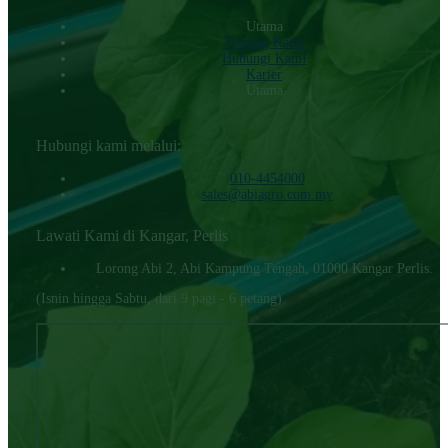
Utama
Tentang Kami
Hubungi KamI
Karier
Utama
Hubungi kami melalui:
010-4454000‬
sales@abiagro.com.my
Lawati Kami di Kangar, Perlis
Lorong Abi 2, Abi Kampung Tengah, 01000 Kangar Perlis.
(Isnin hingga Sabtu, dari 9 pagi - 6 petang)