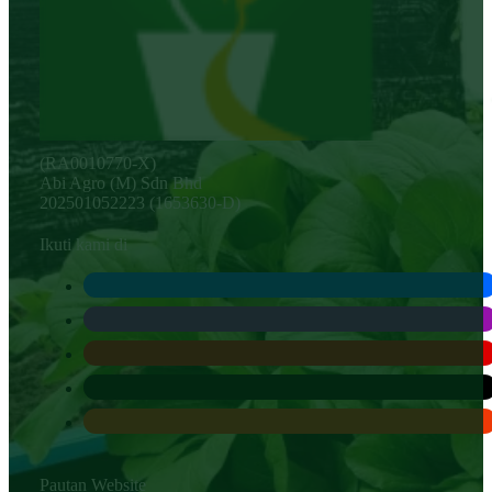
(RA0010770-X)
Abi Agro (M) Sdn Bhd
202501052223 (1653630-D)
Ikuti kami di
Pautan Website