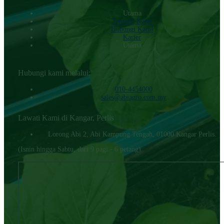
Utama
Tentang Kami
Hubungi KamI
Karier
Utama
Hubungi kami melalui:
010-4454000‬
sales@abiagro.com.my
Lawati Kami di Kangar, Perlis
Lorong Abi 2, Abi Kampung Tengah, 01000 Kangar Perlis.
(Isnin hingga Sabtu, dari 9 pagi - 6 petang)