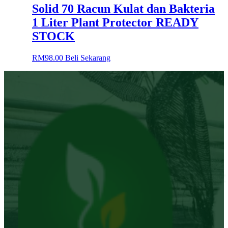
Solid 70 Racun Kulat dan Bakteria
1 Liter Plant Protector READY
STOCK
RM
98.00
Beli Sekarang