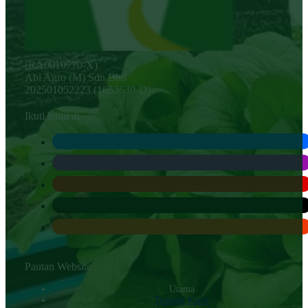
(RA0010770-X)
Abi Agro (M) Sdn Bhd
202501052223 (1653630-D)
Ikuti kami di
Pautan Website
Utama
Tentang Kami