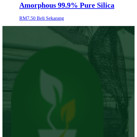
Amorphous 99.9% Pure Silica
RM
7.50
Beli Sekarang