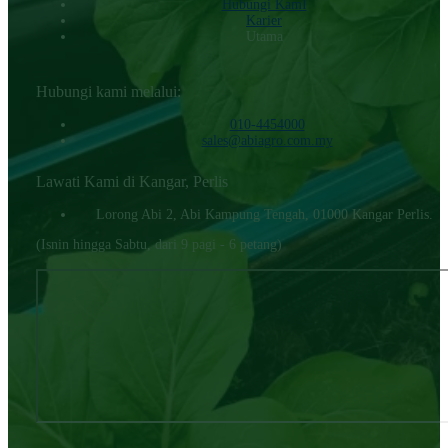
Hubungi KamI
Karier
Utama
Hubungi kami melalui:
010-4454000‬
sales@abiagro.com.my
Lawati Kami di Kangar, Perlis
Lorong Abi 2, Abi Kampung Tengah, 01000 Kangar Perlis.
(Isnin hingga Sabtu, dari 9 pagi - 6 petang)