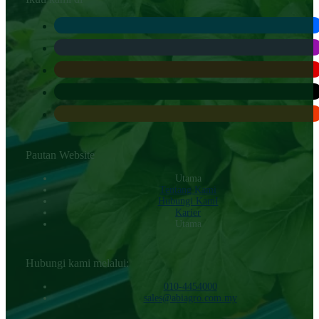
Pautan Website
Utama
Tentang Kami
Hubungi KamI
Karier
Utama
Hubungi kami melalui:
010-4454000‬
sales@abiagro.com.my