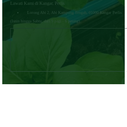
Lawati Kami di Kangar, Perlis
Lorong Abi 2, Abi Kampung Tengah, 01000 Kangar Perlis.
(Isnin hingga Sabtu, dari 9 pagi - 6 petang)