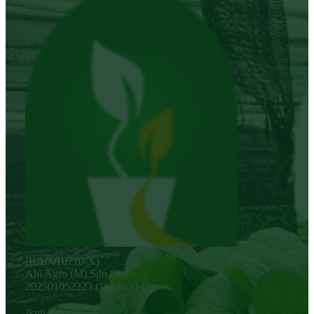
(RA0010770-X)
Abi Agro (M) Sdn Bhd
202501052223 (1653630-D)
Ikuti kami di