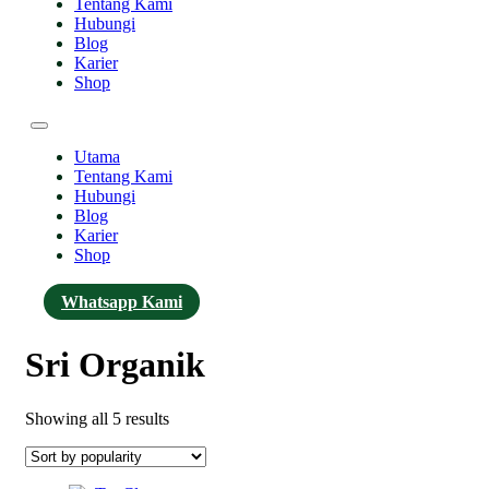
Tentang Kami
Hubungi
Blog
Karier
Shop
Utama
Tentang Kami
Hubungi
Blog
Karier
Shop
Whatsapp Kami
Sri Organik
Sorted
Showing all 5 results
by
popularity