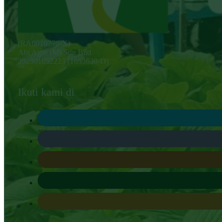
(RA0010770-X)
Abi Agro (M) Sdn Bhd
202501052223 (1653630-D)
Ikuti kami di