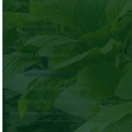
Pautan Website
Utama
Tentang Kami
Hubungi KamI
Karier
Utama
Hubungi kami melalui:
010-4454000‬
sales@abiagro.com.my
Lawati Kami di Kangar, Perlis
Lorong Abi 2, Abi Kampung Tengah, 01000 Kangar
(Isnin hingga Sabtu, dari 9 pagi - 6 petang)