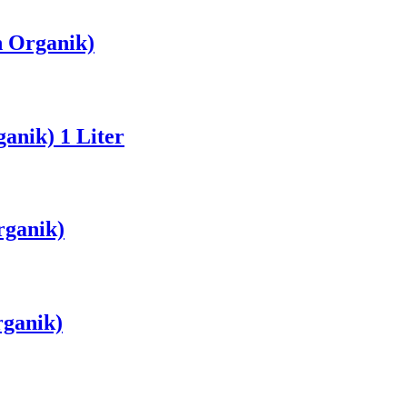
n Organik)
anik) 1 Liter
rganik)
rganik)