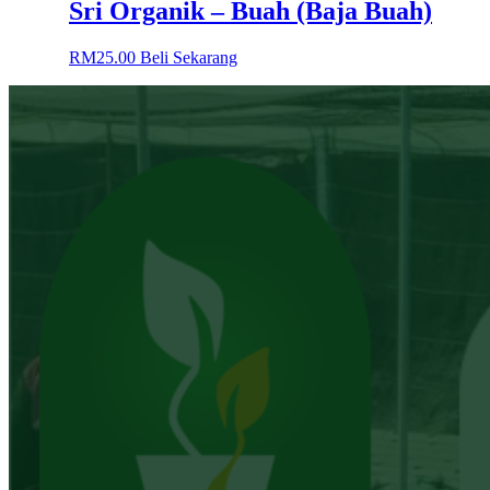
Sri Organik – Buah (Baja Buah)
RM
25.00
Beli Sekarang