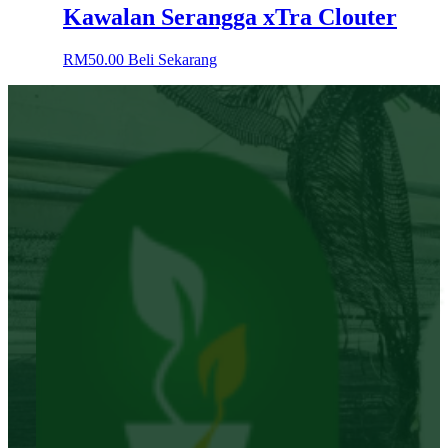
Kawalan Serangga xTra Clouter
RM
50.00
Beli Sekarang