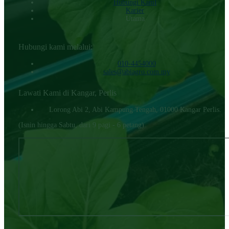
Hubungi KamI
Karier
Utama
Hubungi kami melalui:
010-4454000‬
sales@abiagro.com.my
Lawati Kami di Kangar, Perlis
Lorong Abi 2, Abi Kampung Tengah, 01000 Kangar Perlis.
(Isnin hingga Sabtu, dari 9 pagi - 6 petang)