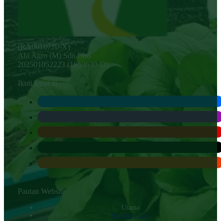
(RA0010770-X)
Abi Agro (M) Sdn Bhd
202501052223 (1653630-D)
Ikuti kami di
Pautan Website
Utama
Tentang Kami