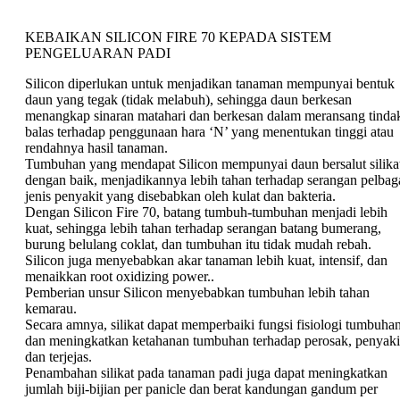
KEBAIKAN SILICON FIRE 70 KEPADA SISTEM
PENGELUARAN PADI
Silicon diperlukan untuk menjadikan tanaman mempunyai bentuk
daun yang tegak (tidak melabuh), sehingga daun berkesan
menangkap sinaran matahari dan berkesan dalam meransang tinda
balas terhadap penggunaan hara ‘N’ yang menentukan tinggi atau
rendahnya hasil tanaman.
Tumbuhan yang mendapat Silicon mempunyai daun bersalut silika
dengan baik, menjadikannya lebih tahan terhadap serangan pelbag
jenis penyakit yang disebabkan oleh kulat dan bakteria.
Dengan Silicon Fire 70, batang tumbuh-tumbuhan menjadi lebih
kuat, sehingga lebih tahan terhadap serangan batang bumerang,
burung belulang coklat, dan tumbuhan itu tidak mudah rebah.
Silicon juga menyebabkan akar tanaman lebih kuat, intensif, dan
menaikkan root oxidizing power..
Pemberian unsur Silicon menyebabkan tumbuhan lebih tahan
kemarau.
Secara amnya, silikat dapat memperbaiki fungsi fisiologi tumbuha
dan meningkatkan ketahanan tumbuhan terhadap perosak, penyaki
dan terjejas.
Penambahan silikat pada tanaman padi juga dapat meningkatkan
jumlah biji-bijian per panicle dan berat kandungan gandum per