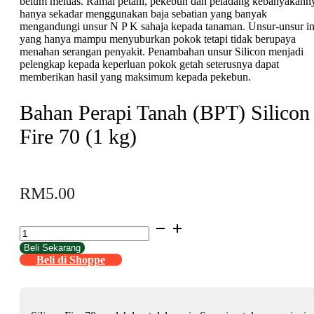
belum meluas. Ramai petani, pekebun dan peladang kebanyakann
hanya sekadar menggunakan baja sebatian yang banyak
mengandungi unsur N P K sahaja kepada tanaman. Unsur-unsur in
yang hanya mampu menyuburkan pokok tetapi tidak berupaya
menahan serangan penyakit. Penambahan unsur Silicon menjadi
pelengkap kepada keperluan pokok getah seterusnya dapat
memberikan hasil yang maksimum kepada pekebun.
Bahan Perapi Tanah (BPT) Silicon
Fire 70 (1 kg)
RM
5.00
Bahan
Perapi
Beli Sekarang
Tanah
Beli di Shoppe
(BPT)
Silicon
Fire
70
(1