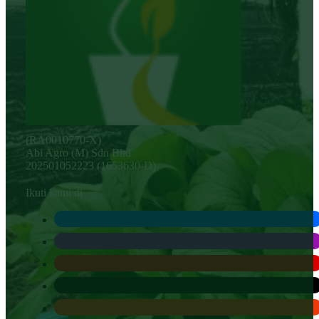
(RA0010770-X)
Abi Agro (M) Sdn Bhd
202501052223 (1653630-D)
Ikuti kami di