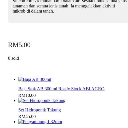
Silicon Fire 70 mudah larut dalam air. Sesuai untuk semua jenis
kg)
tanaman dan semua jenis tanah. Ia menggalakkan aktiviti
quantity
mikrob di dalam tanah.
RM
5.00
0 sold
Baja Stok AB 300 ml Ready Stock ABI AGRO
RM
10.00
Set Hidroponik Takung
RM
45.00