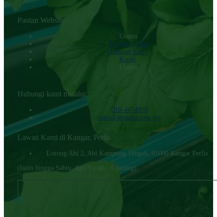
Pautan Website
Utama
Tentang Kami
Hubungi KamI
Karier
Utama
Hubungi kami melalui:
010-4454000‬
sales@abiagro.com.my
Lawati Kami di Kangar, Perlis
Lorong Abi 2, Abi Kampung Tengah, 01000 Kangar Perlis.
(Isnin hingga Sabtu, dari 9 pagi - 6 petang)