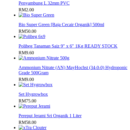
Penyambung L 32mm PVC
RM
2.00
Bio Super Green [Baja Cecair Organik] 500ml
RM
50.00
Polibeg Tanaman Saiz 9″ x 6″ 1Kg READY STOCK
RM
9.60
Ammonium Nitrate (AN) MayHochst (34-0-0) Hydroponic
Grade 500Gram
RM
9.00
Set Hygrowbox
RM
75.00
Pereput Jerami Sri Organik 1 Liter
RM
58.00