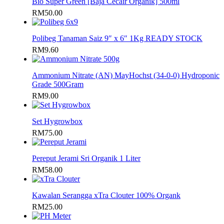
Bio Super Green [Baja Cecair Organik] 500ml
RM
50.00
Polibeg Tanaman Saiz 9″ x 6″ 1Kg READY STOCK
RM
9.60
Ammonium Nitrate (AN) MayHochst (34-0-0) Hydroponic
Grade 500Gram
RM
9.00
Set Hygrowbox
RM
75.00
Pereput Jerami Sri Organik 1 Liter
RM
58.00
Kawalan Serangga xTra Clouter 100% Organk
RM
25.00