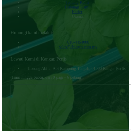
Tentang Kami
Hubungi KamI
Karier
Utama
Hubungi kami melalui:
010-4454000‬
sales@abiagro.com.my
Lawati Kami di Kangar, Perlis
Lorong Abi 2, Abi Kampung Tengah, 01000 Kangar Perlis.
(Isnin hingga Sabtu, dari 9 pagi - 6 petang)