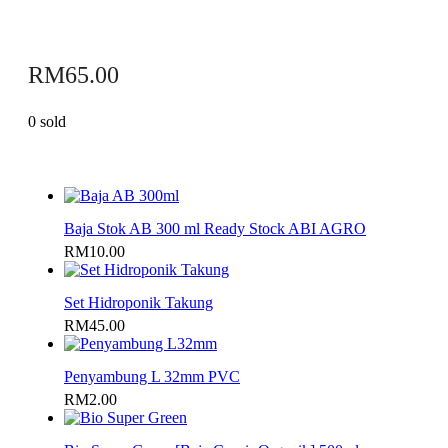
RM
65.00
0 sold
Baja Stok AB 300 ml Ready Stock ABI AGRO
RM
10.00
Set Hidroponik Takung
RM
45.00
Penyambung L 32mm PVC
RM
2.00