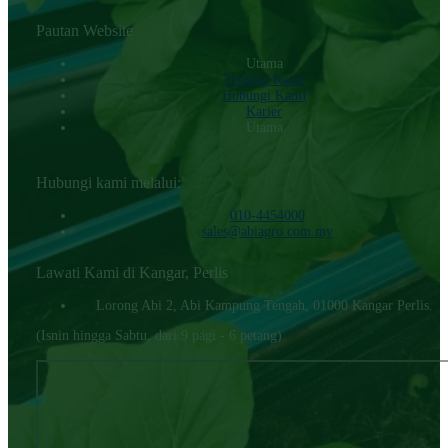
Pautan Website
Utama
Tentang Kami
Hubungi KamI
Karier
Utama
Hubungi kami melalui:
010-4454000‬
sales@abiagro.com.my
Lawati Kami di Kangar, Perlis
Lorong Abi 2, Abi Kampung Tengah, 01000 Kangar Perlis.
(Isnin hingga Sabtu, dari 9 pagi - 6 petang)