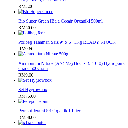
RM
2.00
Bio Super Green [Baja Cecair Organik] 500ml
RM
50.00
Polibeg Tanaman Saiz 9″ x 6″ 1Kg READY STOCK
RM
9.60
Ammonium Nitrate (AN) MayHochst (34-0-0) Hydroponic
Grade 500Gram
RM
9.00
Set Hygrowbox
RM
75.00
Pereput Jerami Sri Organik 1 Liter
RM
58.00