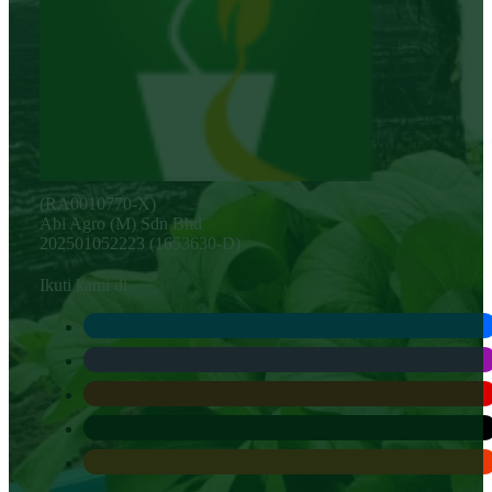
(RA0010770-X)
Abi Agro (M) Sdn Bhd
202501052223 (1653630-D)
Ikuti kami di