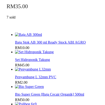
RM
35.00
7 sold
Baja Stok AB 300 ml Ready Stock ABI AGRO
RM
10.00
Set Hidroponik Takung
RM
45.00
Penyambung L 32mm PVC
RM
2.00
Bio Super Green [Baja Cecair Organik] 500ml
RM
50.00