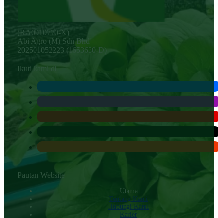
(RA0010770-X)
Abi Agro (M) Sdn Bhd
202501052223 (1653630-D)
Ikuti kami di
Pautan Website
Utama
Tentang Kami
Hubungi KamI
Karier