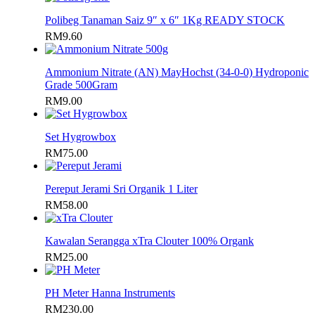
Polibeg Tanaman Saiz 9″ x 6″ 1Kg READY STOCK
RM
9.60
Ammonium Nitrate (AN) MayHochst (34-0-0) Hydroponic
Grade 500Gram
RM
9.00
Set Hygrowbox
RM
75.00
Pereput Jerami Sri Organik 1 Liter
RM
58.00
Kawalan Serangga xTra Clouter 100% Organk
RM
25.00
PH Meter Hanna Instruments
RM
230.00