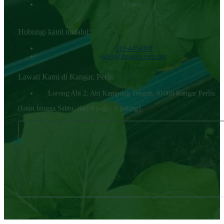
Utama
Hubungi kami melalui:
010-4454000‬
sales@abiagro.com.my
Lawati Kami di Kangar, Perlis
Lorong Abi 2, Abi Kampung Tengah, 01000 Kangar Perlis.
(Isnin hingga Sabtu, dari 9 pagi - 6 petang)