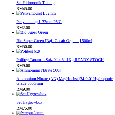
Set Hidroponik Takung
RM
45.00
Penyambung L 32mm PVC
RM
2.00
Bio Super Green [Baja Cecair Organik] 500ml
RM
50.00
Polibeg Tanaman Saiz 9″ x 6″ 1Kg READY STOCK
RM
9.60
Ammonium Nitrate (AN) MayHochst (34-0-0) Hydroponic
Grade 500Gram
RM
9.00
Set Hygrowbox
RM
75.00