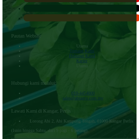
Pautan Website
Utama
Tentang Kami
Hubungi KamI
Karier
Utama
Hubungi kami melalui:
010-4454000‬
sales@abiagro.com.my
Lawati Kami di Kangar, Perlis
Lorong Abi 2, Abi Kampung Tengah, 01000 Kangar Perlis.
(Isnin hingga Sabtu, dari 9 pagi - 6 petang)