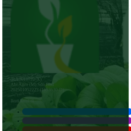
(RA0010770-X)
Abi Agro (M) Sdn Bhd
202501052223 (1653630-D)
Ikuti kami di