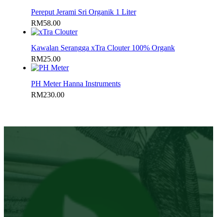
Pereput Jerami Sri Organik 1 Liter
RM
58.00
Kawalan Serangga xTra Clouter 100% Organk
RM
25.00
PH Meter Hanna Instruments
RM
230.00