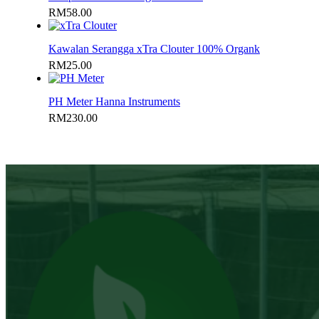
RM
58.00
Kawalan Serangga xTra Clouter 100% Organk
RM
25.00
PH Meter Hanna Instruments
RM
230.00