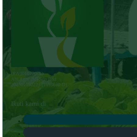
(RA0010770-X)
Abi Agro (M) Sdn Bhd
202501052223 (1653630-D)
Ikuti kami di