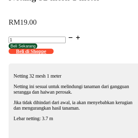
RM
19.00
Netting
32
Beli Sekarang
mesh
Beli di Shoppe
1
meter
quantity
Netting 32 mesh 1 meter
Netting ini sesuai untuk melindungi tanaman dari gangguan
serangga dan haiwan perosak.
Jika tidak dihindari dari awal, ia akan menyebabkan kerugian
dan mengurangkan hasil tanaman.
Lebar netting: 3.7 m