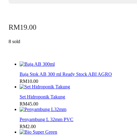
RM
19.00
8 sold
Baja Stok AB 300 ml Ready Stock ABI AGRO
RM
10.00
Set Hidroponik Takung
RM
45.00
Penyambung L 32mm PVC
RM
2.00