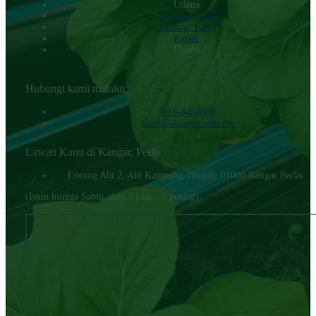
Utama
Tentang Kami
Hubungi KamI
Karier
Utama
Hubungi kami melalui:
010-4454000‬
sales@abiagro.com.my
Lawati Kami di Kangar, Perlis
Lorong Abi 2, Abi Kampung Tengah, 01000 Kangar Perlis.
(Isnin hingga Sabtu, dari 9 pagi - 6 petang)