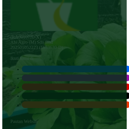
(RA0010770-X)
Abi Agro (M) Sdn Bhd
202501052223 (1653630-D)
Ikuti kami di
Pautan Website