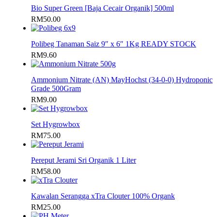
Bio Super Green [Baja Cecair Organik] 500ml
RM
50.00
Polibeg Tanaman Saiz 9″ x 6″ 1Kg READY STOCK
RM
9.60
Ammonium Nitrate (AN) MayHochst (34-0-0) Hydroponic
Grade 500Gram
RM
9.00
Set Hygrowbox
RM
75.00
Pereput Jerami Sri Organik 1 Liter
RM
58.00
Kawalan Serangga xTra Clouter 100% Organk
RM
25.00