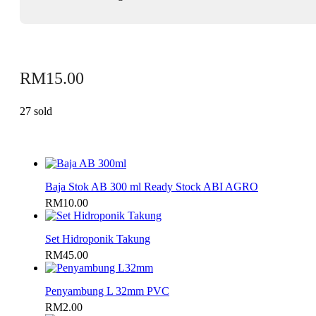
RM
15.00
27 sold
Baja Stok AB 300 ml Ready Stock ABI AGRO
RM
10.00
Set Hidroponik Takung
RM
45.00
Penyambung L 32mm PVC
RM
2.00