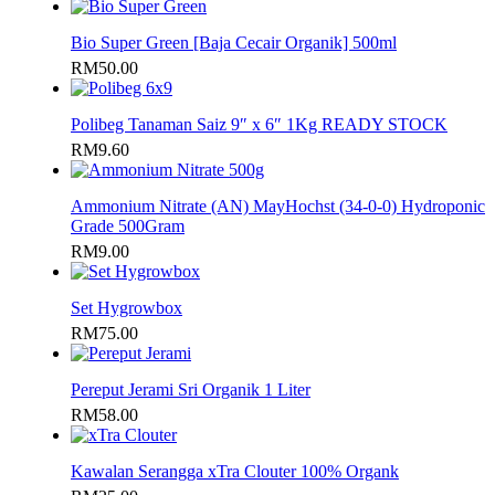
Bio Super Green [Baja Cecair Organik] 500ml
RM
50.00
Polibeg Tanaman Saiz 9″ x 6″ 1Kg READY STOCK
RM
9.60
Ammonium Nitrate (AN) MayHochst (34-0-0) Hydroponic
Grade 500Gram
RM
9.00
Set Hygrowbox
RM
75.00
Pereput Jerami Sri Organik 1 Liter
RM
58.00
Kawalan Serangga xTra Clouter 100% Organk