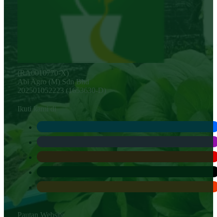
(RA0010770-X)
Abi Agro (M) Sdn Bhd
202501052223 (1653630-D)
Ikuti kami di
Pautan Website