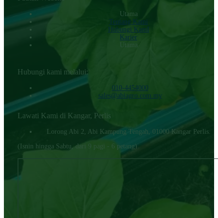
Utama
Tentang Kami
Hubungi KamI
Karier
Utama
Hubungi kami melalui:
010-4454000‬
sales@abiagro.com.my
Lawati Kami di Kangar, Perlis
Lorong Abi 2, Abi Kampung Tengah, 01000 Kangar Perlis.
(Isnin hingga Sabtu, dari 9 pagi - 6 petang)