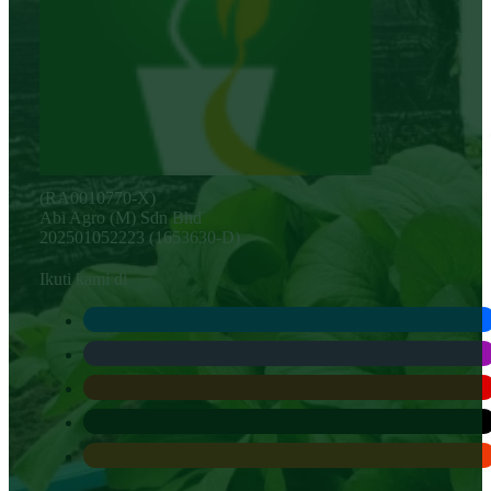
(RA0010770-X)
Abi Agro (M) Sdn Bhd
202501052223 (1653630-D)
Ikuti kami di