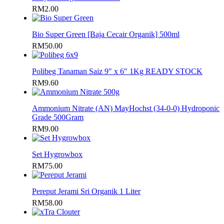
RM
2.00
Bio Super Green [Baja Cecair Organik] 500ml
RM
50.00
Polibeg Tanaman Saiz 9″ x 6″ 1Kg READY STOCK
RM
9.60
Ammonium Nitrate (AN) MayHochst (34-0-0) Hydroponic
Grade 500Gram
RM
9.00
Set Hygrowbox
RM
75.00
Pereput Jerami Sri Organik 1 Liter
RM
58.00