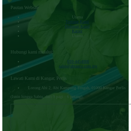
Pautan Website
Utama
Tentang Kami
Hubungi KamI
Karier
Utama
Hubungi kami melalui:
010-4454000‬
sales@abiagro.com.my
Lawati Kami di Kangar, Perlis
Lorong Abi 2, Abi Kampung Tengah, 01000 Kangar Perlis.
(Isnin hingga Sabtu, dari 9 pagi - 6 petang)