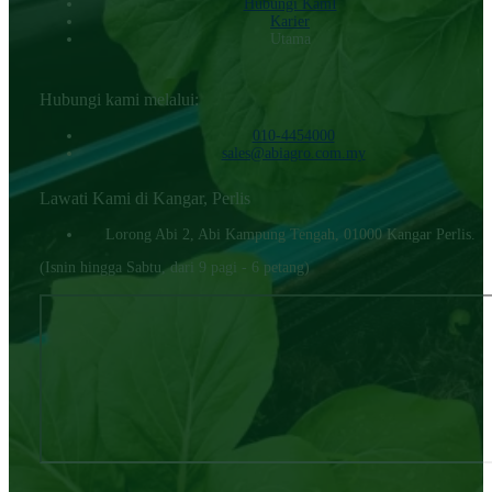
Hubungi KamI
Karier
Utama
Hubungi kami melalui:
010-4454000‬
sales@abiagro.com.my
Lawati Kami di Kangar, Perlis
Lorong Abi 2, Abi Kampung Tengah, 01000 Kangar Perlis.
(Isnin hingga Sabtu, dari 9 pagi - 6 petang)