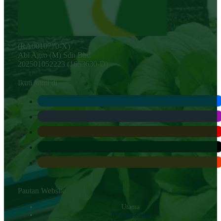
(RA0010770-X)
Abi Agro (M) Sdn Bhd
202501052223 (1653630-D)
Ikuti kami di
Pautan Website
Utama
Tentang Kami