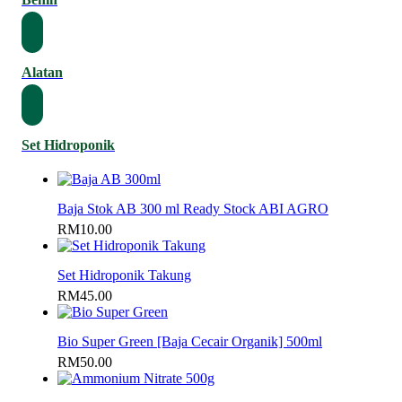
Alatan
Set Hidroponik
Baja Stok AB 300 ml Ready Stock ABI AGRO
RM
10.00
Set Hidroponik Takung
RM
45.00
Bio Super Green [Baja Cecair Organik] 500ml
RM
50.00