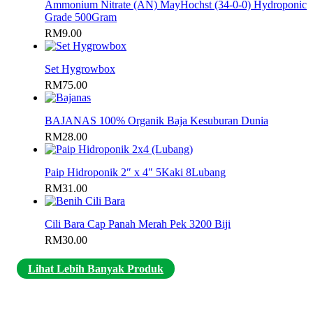
Ammonium Nitrate (AN) MayHochst (34-0-0) Hydroponic
Grade 500Gram
RM
9.00
Set Hygrowbox
RM
75.00
BAJANAS 100% Organik Baja Kesuburan Dunia
RM
28.00
Paip Hidroponik 2″ x 4″ 5Kaki 8Lubang
RM
31.00
Cili Bara Cap Panah Merah Pek 3200 Biji
RM
30.00
Lihat Lebih Banyak Produk