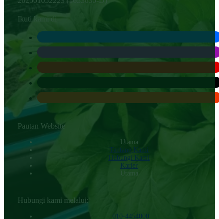
202501052223 (1653630-D)
Ikuti kami di
Pautan Website
Utama
Tentang Kami
Hubungi KamI
Karier
Utama
Hubungi kami melalui:
010-4454000‬