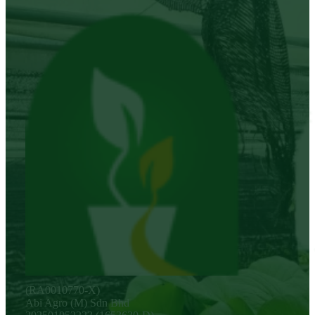
(RA0010770-X)
Abi Agro (M) Sdn Bhd