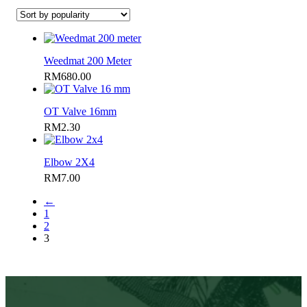
Weedmat 200 Meter
RM
680.00
OT Valve 16mm
RM
2.30
Elbow 2X4
RM
7.00
←
1
2
3