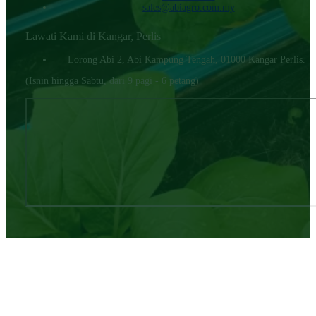
sales@abiagro.com.my
Lawati Kami di Kangar, Perlis
Lorong Abi 2, Abi Kampung Tengah, 01000 Kangar Perlis.
(Isnin hingga Sabtu, dari 9 pagi - 6 petang)