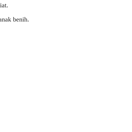
at.
anak benih.
!