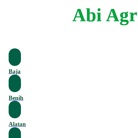
Abi Agr
Baja
Benih
Alatan