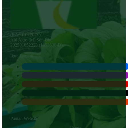
(RA0010770-X)
Abi Agro (M) Sdn Bhd
202501052223 (1653630-D)
Ikuti kami di
Pautan Website
Utama