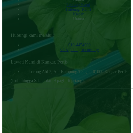
Tentang Kami
Hubungi KamI
Karier
Utama
Hubungi kami melalui:
010-4454000‬
sales@abiagro.com.my
Lawati Kami di Kangar, Perlis
Lorong Abi 2, Abi Kampung Tengah, 01000 Kangar Perlis.
(Isnin hingga Sabtu, dari 9 pagi - 6 petang)