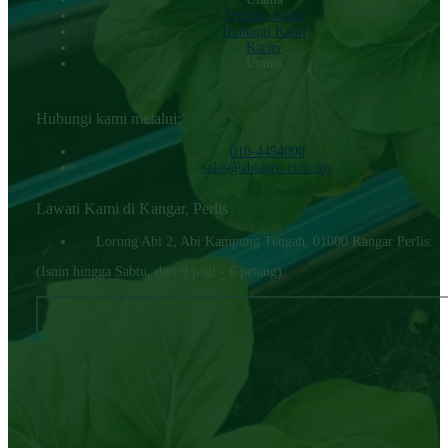
Tentang Kami
Hubungi KamI
Karier
Utama
Hubungi kami melalui:
010-4454000‬
sales@abiagro.com.my
Lawati Kami di Kangar, Perlis
Lorong Abi 2, Abi Kampung Tengah, 01000 Kangar Perlis.
(Isnin hingga Sabtu, dari 9 pagi - 6 petang)