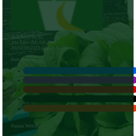
(RA0010770-X)
Abi Agro (M) Sdn Bhd
202501052223 (1653630-D)
Ikuti kami di
Pautan Website
Utama